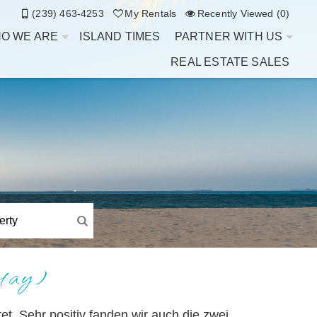
(239) 463-4253
My Rentals
Recently Viewed (0)
O WE ARE
ISLAND TIMES
PARTNER WITH US
REAL ESTATE SALES
tay)
t. Sehr positiv fanden wir auch die zwei