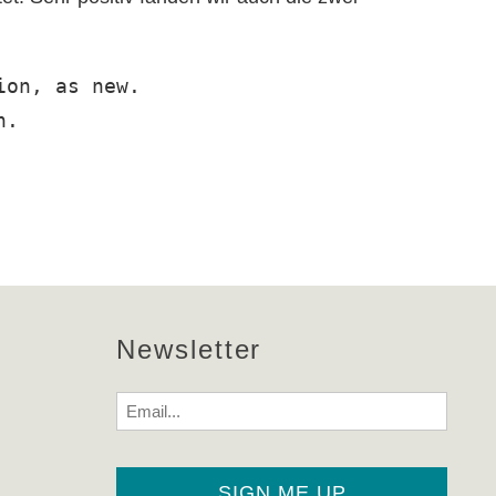
on, as new.

.

Newsletter
Email