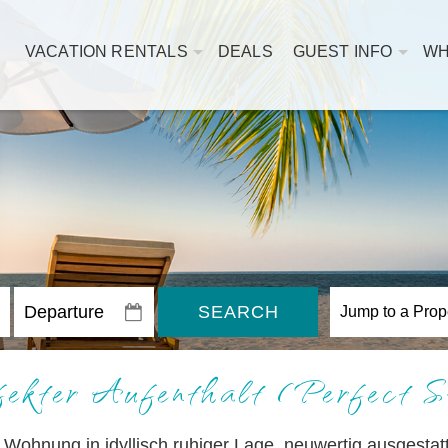
VACATION RENTALS
DEALS
GUEST INFO
WH
SEARCH
fekter Aufenthalt (Perfect S
Wohnung in idyllisch ruhiger Lage, neuwertig ausgestatte